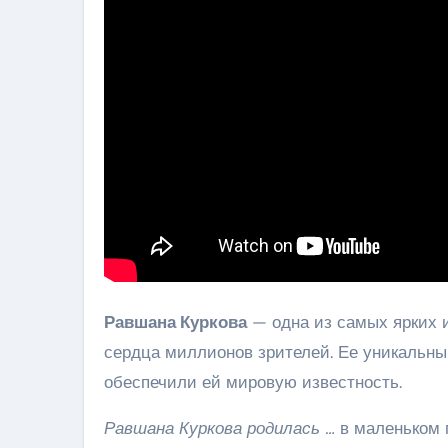
Равшана Куркова
— одна из самых ярких и
сердца миллионов зрителей. Ее уникальный
обеспечили ей мировую известность.
Равшана Куркова родилась …
в маленьком г