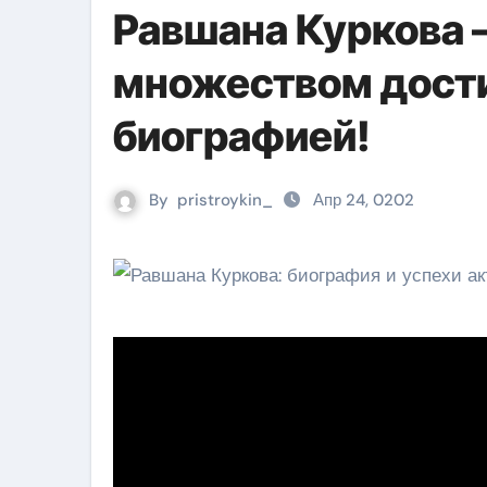
Равшана Куркова 
множеством дост
биографией!
By
pristroykin_
Апр 24, 0202