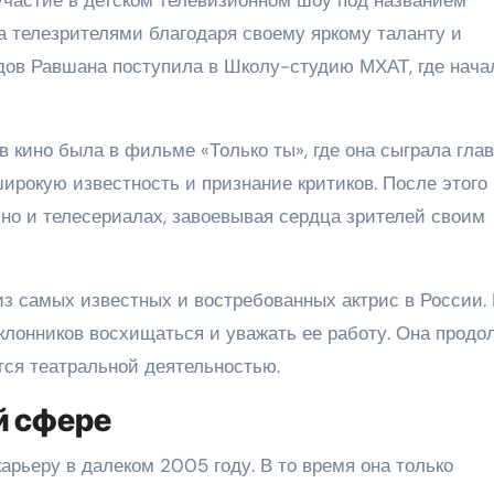
 телезрителями благодаря своему яркому таланту и
дов Равшана поступила в Школу-студию МХАТ, где нача
 кино была в фильме «Только ты», где она сыграла гла
ирокую известность и признание критиков. После этого
ино и телесериалах, завоевывая сердца зрителей своим
из самых известных и востребованных актрис в России.
клонников восхищаться и уважать ее работу. Она продо
ется театральной деятельностью.
й сфере
арьеру в далеком 2005 году. В то время она только