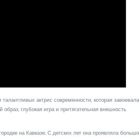
 талантливых актрис современности, которая завоевала
 образ, глубокая игра и притягательная внешность
ородке на Кавказе. С детских лет она проявляла больш