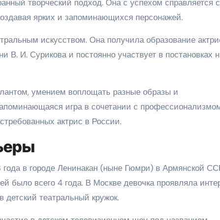
ранный творческий подход. Она с успехом справляется с
оздавая ярких и запоминающихся персонажей.
атральным искусством. Она получила образование актри
 В. И. Сурикова и постоянно участвует в постановках н
алантом, умением воплощать разные образы и
 запоминающаяся игра в сочетании с профессионализмо
стребованных актрис в России.
рьеры
 года в городе Ленинакан (ныне Гюмри) в Армянской СС
ей было всего 4 года. В Москве девочка проявляла инте
в детский театральный кружок.
частие в детском телевизионном шоу под названием