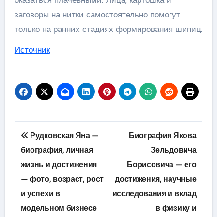
оказаться плачевными. Яйца, картошка и
заговоры на нитки самостоятельно помогут
только на ранних стадиях формирования шипиц.
Источник
Навигация
Рудковская Яна —
Биография Якова
по
биография, личная
Зельдовича
жизнь и достижения
Борисовича — его
записям
— фото, возраст, рост
достижения, научные
и успехи в
исследования и вклад
модельном бизнесе
в физику и