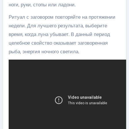
ноги, руки, стопы или ладони.
Ритуал с заговором повторяйте на протяжении
недели. Для лучшего результата, выберите
время, когда луна убывает. В данный период
целебное свойство оказывает заговоренная
рыба, энергия ночного светила.