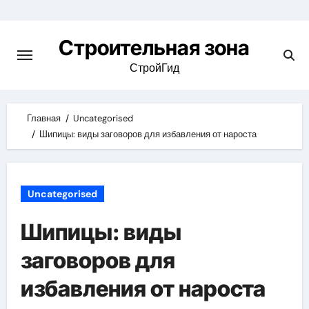
Skip
to
Строительная зона
content
СтройГид
Главная
Uncategorised
Шипицы: виды заговоров для избавления от нароста
Uncategorised
Шипицы: виды
заговоров для
избавления от нароста