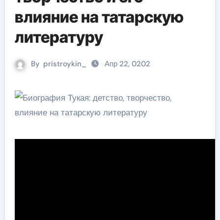
влияние на татарскую
литературу
By
pristroykin_
Апр 22, 0202