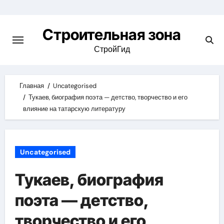
Skip
to
Строительная зона
content
СтройГид
Главная
Uncategorised
Тукаев, биография поэта — детство, творчество и его
влияние на татарскую литературу
Uncategorised
Тукаев, биография
поэта — детство,
творчество и его