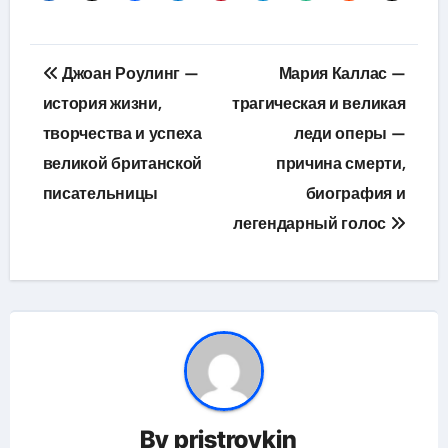
Навигация
Джоан Роулинг —
Мария Каллас —
по
история жизни,
трагическая и великая
творчества и успеха
леди оперы —
записям
великой британской
причина смерти,
писательницы
биография и
легендарный голос
By
pristroykin_