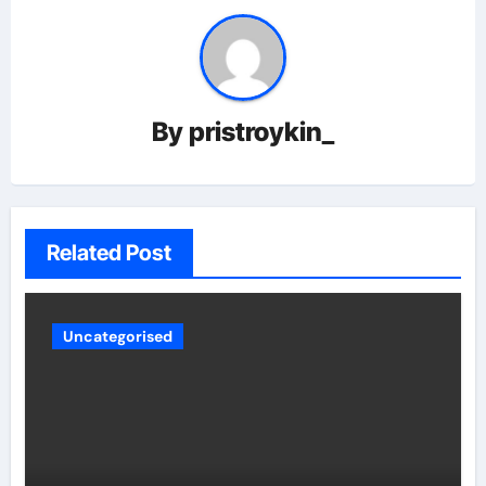
By
pristroykin_
Related Post
Uncategorised