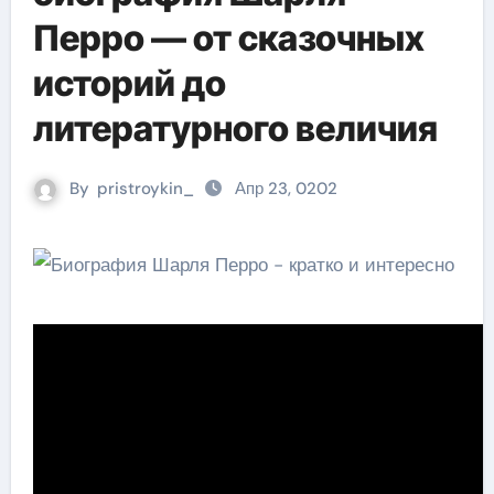
Перро — от сказочных
историй до
литературного величия
By
pristroykin_
Апр 23, 0202