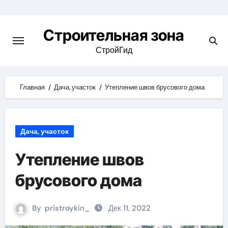
Skip
to
Строительная зона
content
СтройГид
Главная
Дача, участок
Утепление швов брусового дома
Дача, участок
Утепление швов
брусового дома
By
pristroykin_
Дек 11, 2022