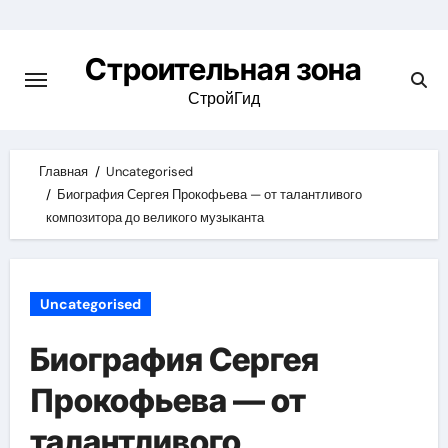
Skip
to
Строительная зона
content
СтройГид
Главная
Uncategorised
Биография Сергея Прокофьева — от талантливого
композитора до великого музыканта
Uncategorised
Биография Сергея
Прокофьева — от
талантливого