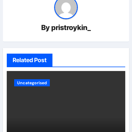
By
pristroykin_
Related Post
Uncategorised