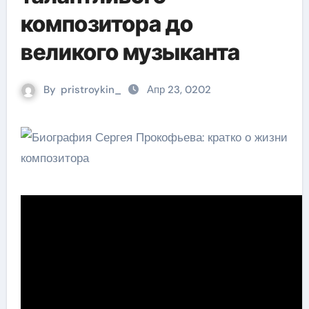
композитора до
великого музыканта
By
pristroykin_
Апр 23, 0202