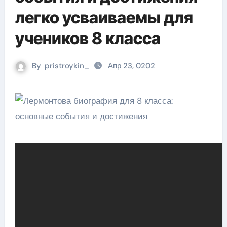
легко усваиваемы для
учеников 8 класса
By
pristroykin_
Апр 23, 0202