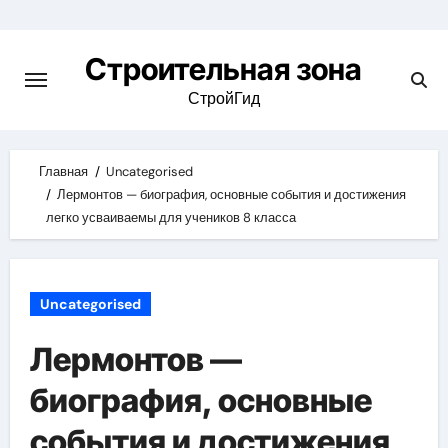
Skip
to
Строительная зона
content
СтройГид
Главная
Uncategorised
Лермонтов — биография, основные события и достижения
легко усваиваемы для учеников 8 класса
Uncategorised
Лермонтов —
биография, основные
события и достижения