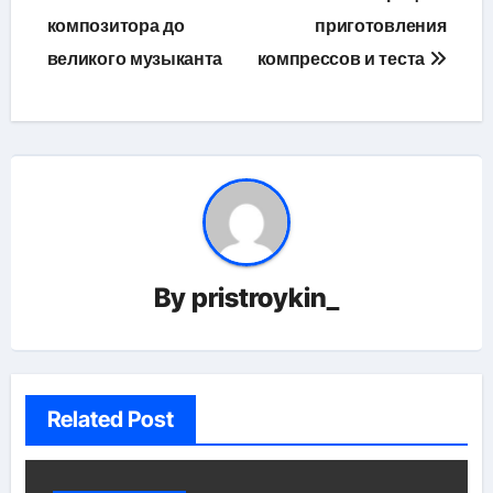
записям
композитора до
приготовления
великого музыканта
компрессов и теста
By
pristroykin_
Related Post