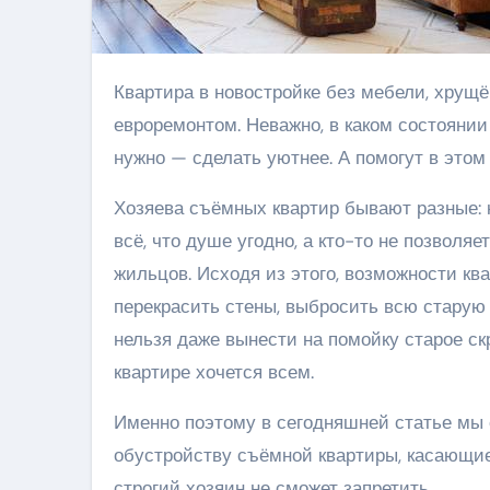
Квартира в новостройке без мебели, хрущёвка с советской стенкой или вариант со свежим
евроремонтом. Неважно, в каком состояни
нужно — сделать уютнее. А помогут в этом
Хозяева съёмных квартир бывают разные: 
всё, что душе угодно, а кто-то не позвол
жильцов. Исходя из этого, возможности к
перекрасить стены, выбросить всю старую 
нельзя даже вынести на помойку старое ск
квартире хочется всем.
Именно поэтому в сегодняшней статье мы 
обустройству съёмной квартиры, касающиес
строгий хозяин не сможет запретить.