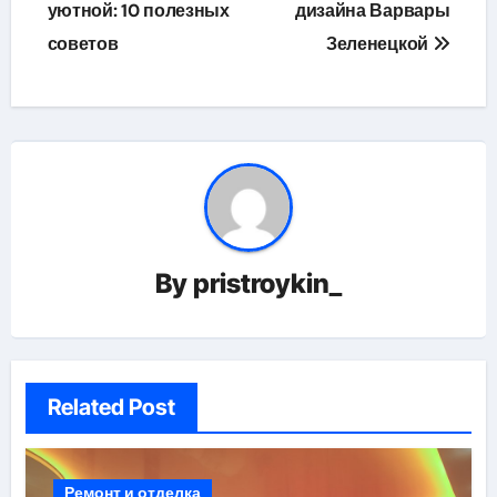
уютной: 10 полезных
дизайна Варвары
записям
советов
Зеленецкой
By
pristroykin_
Related Post
Ремонт и отделка