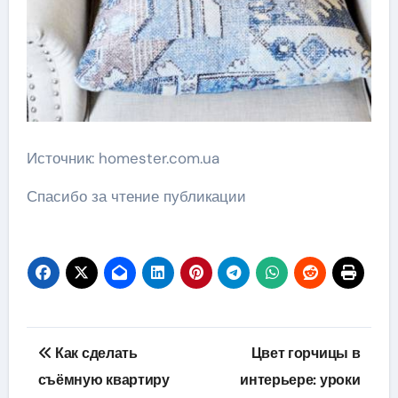
Источник: homester.com.ua
Спасибо за чтение публикации
Навигация
Как сделать
Цвет горчицы в
по
съёмную квартиру
интерьере: уроки